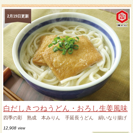
2月19日更新
白だしきつねうどん・おろし生姜風味
四季の彩 熟成 本みりん 手延長うどん 絹いなり揚げ
12,908
view