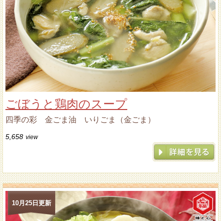
ごぼうと鶏肉のスープ
四季の彩 金ごま油 いりごま（金ごま）
5,658
view
10月25日更新