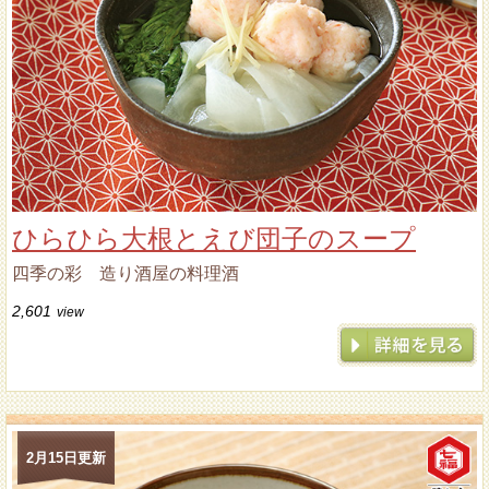
ひらひら大根とえび団子のスープ
四季の彩 造り酒屋の料理酒
2,601
view
2月15日更新