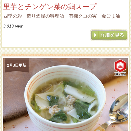
里芋とチンゲン菜の鶏スープ
四季の彩 造り酒屋の料理酒 有機クコの実 金ごま油
3,013
view
2月3日更新