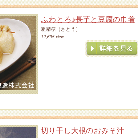
ふわとろ♪長芋と豆腐の巾着
粗精糖（さとう）
12,695
view
切り干し大根のおみそ汁