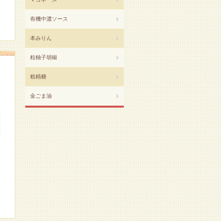
有機中濃ソース
本みりん
粒柚子胡椒
粗精糖
金ごま油