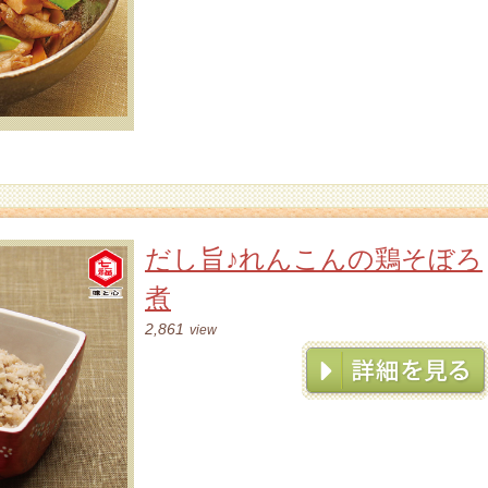
だし旨♪れんこんの鶏そぼろ
煮
2,861
view