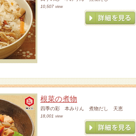
10,507
view
根菜の煮物
四季の彩 本みりん 煮物だし 天恵
18,001
view