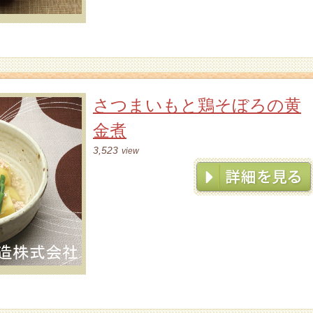
さつまいもと鶏そぼろの黄
金煮
3,523
view