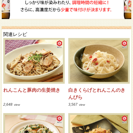
関連レシピ
れんこんと豚肉の生姜焼き
白きくらげとれんこんのき
んぴら
2,648
3,567
view
view