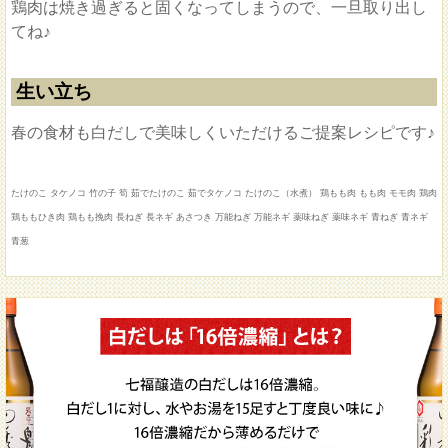
鶏肉は焼き過ぎると固くなってしまうので、一旦取り出し
てね♪
生い立ち
春の食材も白だしで美味しくいただけるご提案レシピです♪
たけのこ タケノコ 竹の子 筍 茹でたけのこ 茹でタケノコ たけのこ（水煮） 鶏もも肉 もも肉 モモ肉 鶏肉
鶏ももひき肉 鶏もも挽肉 長ねぎ 長ネギ あさつき 万能ねぎ 万能ネギ 薬味ねぎ 薬味ネギ 青ねぎ 青ネギ
青葱