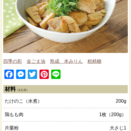
四季の彩
金ごま油
熟成 本みりん
粗精糖
Facebook
Messenger
Twitter
Pinterest
Line
材料
（2人分）
たけのこ（水煮）
200g
鶏もも肉
1枚（200g）
片栗粉
大さじ1