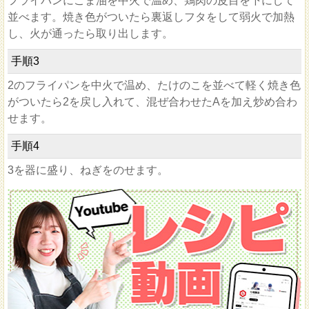
フライパンにごま油を中火で温め、鶏肉の皮目を下にして
並べます。焼き色がついたら裏返しフタをして弱火で加熱
し、火が通ったら取り出します。
手順
3
2のフライパンを中火で温め、たけのこを並べて軽く焼き色
がついたら2を戻し入れて、混ぜ合わせたAを加え炒め合わ
せます。
手順
4
3を器に盛り、ねぎをのせます。