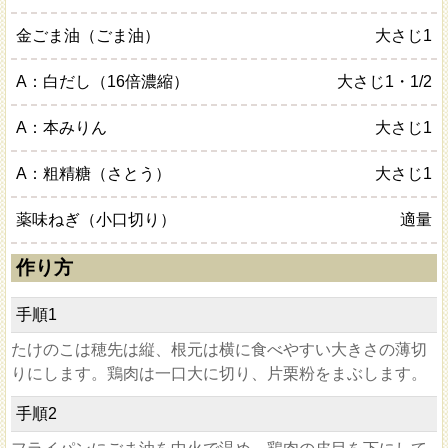
金ごま油（ごま油）
大さじ1
A：白だし（16倍濃縮）
大さじ1・1/2
A：本みりん
大さじ1
A：粗精糖（さとう）
大さじ1
薬味ねぎ（小口切り）
適量
作り方
手順
1
たけのこは穂先は縦、根元は横に食べやすい大きさの薄切
りにします。鶏肉は一口大に切り、片栗粉をまぶします。
手順
2