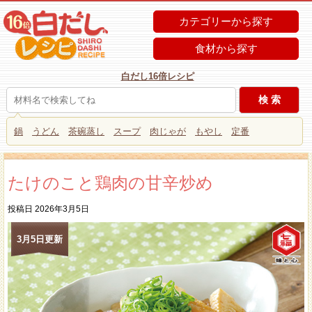
カテゴリーから探す
食材から探す
白だし16倍レシピ
鍋
うどん
茶碗蒸し
スープ
肉じゃが
もやし
定番
たけのこと鶏肉の甘辛炒め
投稿日 2026年3月5日
3月5日更新