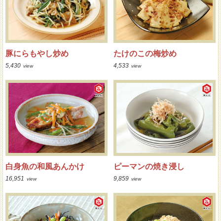
豚にらもやし炒め
たけのこの梅炒め
5,430
4,533
view
view
白身魚の和風あんかけ
ピーマンの焼き浸し
16,951
9,859
view
view