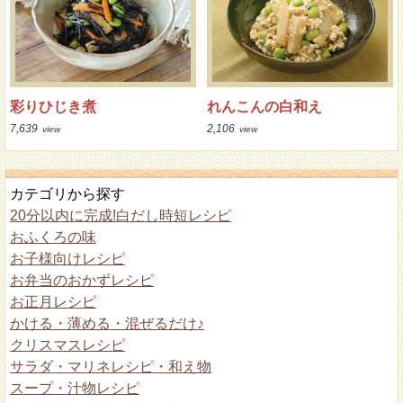
彩りひじき煮
れんこんの白和え
7,639
2,106
view
view
カテゴリから探す
20分以内に完成!白だし時短レシピ
おふくろの味
お子様向けレシピ
お弁当のおかずレシピ
お正月レシピ
かける・薄める・混ぜるだけ♪
クリスマスレシピ
サラダ・マリネレシピ・和え物
スープ・汁物レシピ