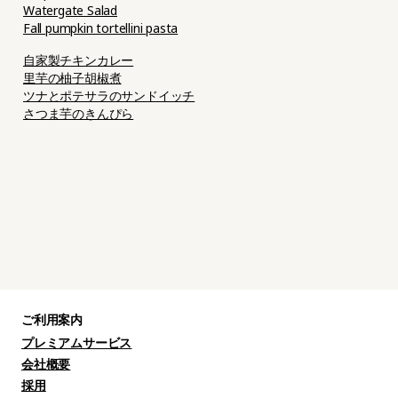
Watergate Salad
Fall pumpkin tortellini pasta
自家製チキンカレー
里芋の柚子胡椒煮
ツナとポテサラのサンドイッチ
さつま芋のきんぴら
ご利用案内
プレミアムサービス
会社概要
採用