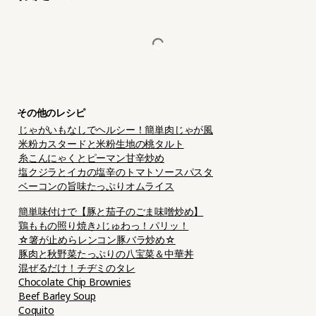
その他のレシピ
じゃがいもなしでヘルシー！簡単肉じゃが風
米粉カスタードと米粉生地の桃タルト
糸こんにゃくとピーマン甘辛炒め
塩クジラとイカの塩辛のトマトソースパスタ
ベーコンの旨味たっぷりオムライス
簡単味付けで【豚と茄子のごま味噌炒め】
鶏ももの照り焼き♪じゅわっ！パリッ！
☆箸が止めらレンコン豚バラ炒め☆
豚肉と秋野菜たっぷりの八宝菜＆中華丼
混ぜるだけ！チヂミのタレ
Chocolate Chip Brownies
Beef Barley Soup
Coquito