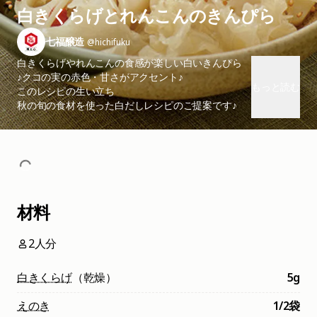
白きくらげとれんこんのきんぴら
七福醸造
@hichifuku
白きくらげやれんこんの食感が楽しい白いきんぴら
♪クコの実の赤色・甘さがアクセント♪
もっと読む
このレシピの生い立ち
秋の旬の食材を使った白だしレシピのご提案です♪
材料
2人分
白きくらげ
（乾燥）
5g
えのき
1/2袋