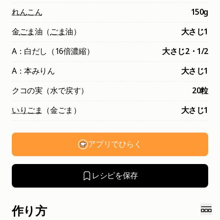
れんこん
150g
金
ごま
油（
ごま
油）
大さじ1
A：白だし（16倍濃縮）
大さじ2・1/2
A：本みりん
大さじ1
クコの実（水で戻す）
20粒
いりごま
（金ごま）
大さじ1
アプリでひらく
レシピを保存
作り方