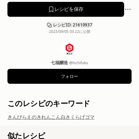
レシピを保存
レシピID: 21610937
2023/09/05 03:22
に公開
七福醸造
@hichifuku
フォロー
このレシピのキーワード
きんぴら
えのき
れんこん
白きくらげ
ゴマ
似たレシピ