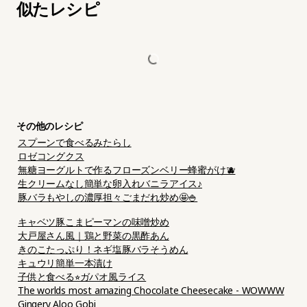
似たレシピ
その他のレシピ
スプーンで食べるみたらし
ロゼコングクス
無糖ヨーグルトで作るフローズンベリー蜂蜜がけ🫐
生クリームなし簡単な卵入れバニラアイス♪
豚バラもやしの濃厚担々ごまだれ炒め🤩🍚
キャベツ豚こまピーマンの味噌炒め
大戸屋さん風｜鶏と野菜の黒酢あん
きのこたっぷり！ネギ塩豚バラそうめん
キュウリ簡単一本漬け
子供と食べる⭐︎ガパオ風ライス
The worlds most amazing Chocolate Cheesecake - WOWWW
Gingery Aloo Gobi