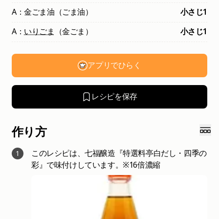
A：金ごま油（ごま油）
小さじ1
A：
いりごま
（金ごま）
小さじ1
アプリでひらく
レシピを保存
作り方
このレシピは、七福醸造『特選料亭白だし・四季の
1
彩』で味付けしています。※16倍濃縮