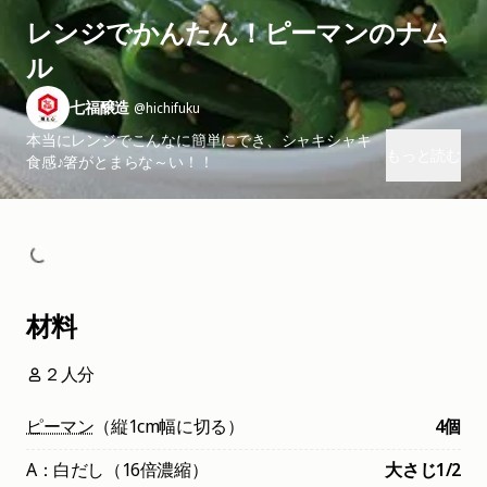
レンジでかんたん！ピーマンのナム
ル
七福醸造
@hichifuku
本当にレンジでこんなに簡単にでき、シャキシャキ
もっと読む
食感♪箸がとまらな～い！！
材料
２人分
ピーマン
（縦1cm幅に切る）
4個
A：白だし（16倍濃縮）
大さじ1/2