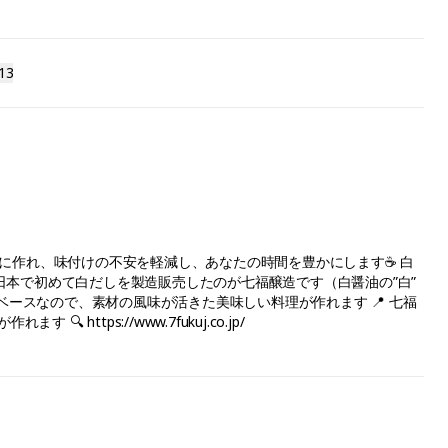
13
手軽に作れ、味付けの不安を軽減し、あなたの時間を豊かにします☕ 白
に日本で初めて白だしを製造販売したのが七福醸造です（白醤油の”白”
】がベースなので、素材の風味が活きた美味しい料理が作れます 📍 七福
tps://www.7fukuj.co.jp/