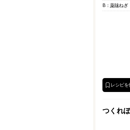
B：
薬味
ねぎ
レシピを
つくれ