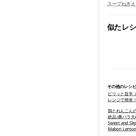
スープ
ねぎ
え
似たレ
その他のレシ
ピリッと旨辛
レンジで簡単
鶏とれんこんの
絶品♪豚バラ大
Sweet and Sli
Mabon Lemon 