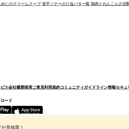
しめじのクリームスープ
長芋ソテーのり塩バター風
鶏肉とれんこんの甘
ービス
会社概要
採用
ご意見
利用規約
コミュニティガイドライン
情報セキュ
ンロード
Copyright © Cookpad Inc. All Ri
ピが見放題！