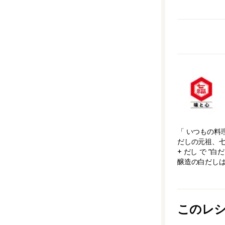
「 いつもの料
だしの元祖、七
+ だし で 
醸造の白だしは【
このレ