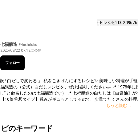
レシピID: 249676
七福醸造
@hichifuku
2025/09/22 07:12
に公開
フォロー
理が 白だしで変わる 」 私をごきげんにするレシピ✨ 美味しい料理が
福醸造の（公式）白だしレシピを、ぜひお試しください🍳 📍 1978年
”白だし” と命名したのは七福醸造です） 📍 七福醸造の白だしは【白醤油
16倍希釈タイプ】旨みがギュッとしてるので、少量でたくさんの料理が作れます 🔍 ht
もっと読む
シピのキーワード