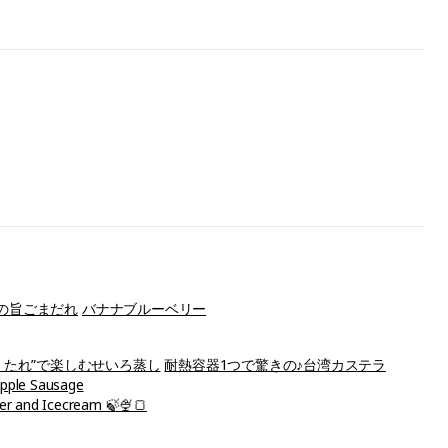
の旨ごまだれ
バナナブルーベリー
“ たれ”で楽しむせいろ蒸し
耐熱容器1つで驚きの♪台湾カステラ
Apple Sausage
der and Icecream 🍃🍨🍞