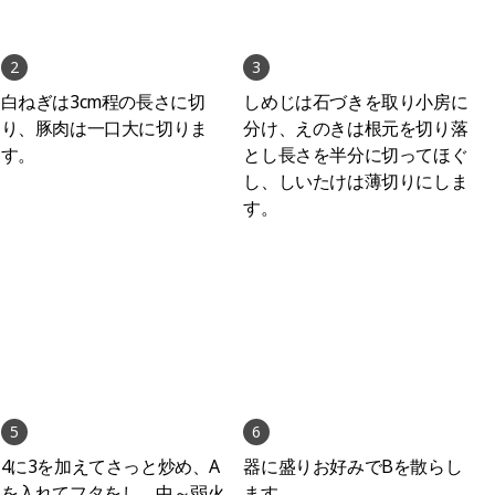
2
3
白ねぎは3cm程の長さに切
しめじは石づきを取り小房に
り、豚肉は一口大に切りま
分け、えのきは根元を切り落
す。
とし長さを半分に切ってほぐ
し、しいたけは薄切りにしま
す。
5
6
4に3を加えてさっと炒め、A
器に盛りお好みでBを散らし
を入れてフタをし、中～弱火
ます。