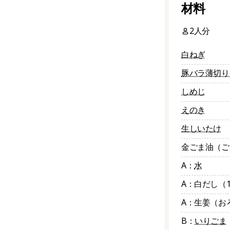
材料
2人分
白ねぎ
豚バラ薄切り
しめじ
えのき
生しいたけ
金ごま油（ご
A：
水
A：白だし（
A：生姜（お
B：
いりごま