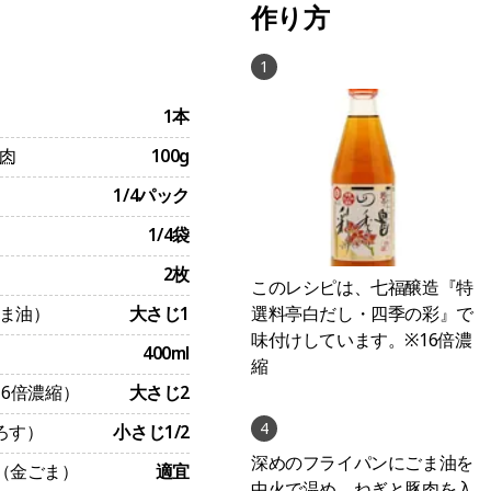
作り方
1
1本
肉
100g
1/4パック
1/4袋
2枚
このレシピは、七福醸造『特
ま油）
大さじ1
選料亭白だし・四季の彩』で
味付けしています。※16倍濃
400ml
縮
16倍濃縮）
大さじ2
4
ろす）
小さじ1/2
深めのフライパンにごま油を
（金ごま）
適宜
中火で温め、ねぎと豚肉を入