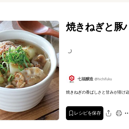
焼きねぎと豚
七福醸造
@hichifuku
焼きねぎの香ばしさと甘みが溶け込
レシピを保存