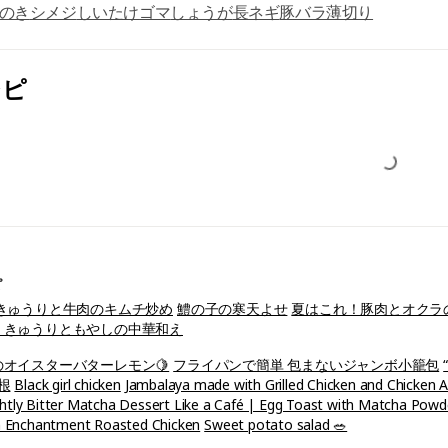
のき
シメジ
しいたけ
ゴマ
しょうが
長ネギ
豚バラ薄切り
シピ
ピ
 きゅうりと牛肉のキムチ炒め
鱧の子の寒天よせ
夏はこれ！豚肉とオクラ
！きゅうりともやしの中華和え
オイスターバターレモン🍋
フライパンで簡単 包まないジャンボ小籠包
根
Black girl chicken
Jambalaya made with Grilled Chicken and Chicken 
ghtly Bitter Matcha Dessert Like a Café | Egg Toast with Matcha Pow
Enchantment Roasted Chicken
Sweet potato salad 🥗