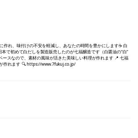
手軽に作れ、味付けの不安を軽減し、あなたの時間を豊かにします☕ 白
に日本で初めて白だしを製造販売したのが七福醸造です（白醤油の”白”
】がベースなので、素材の風味が活きた美味しい料理が作れます 📍 七福
tps://www.7fukuj.co.jp/