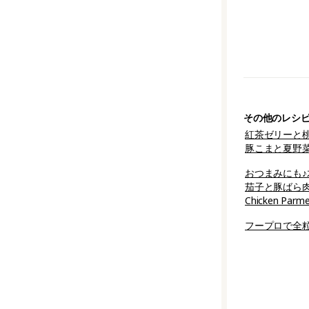
その他のレシ
紅茶ゼリーと
豚こまと夏野
おつまみにも
茄子と豚ばら
Chicken Parm
フープロで全