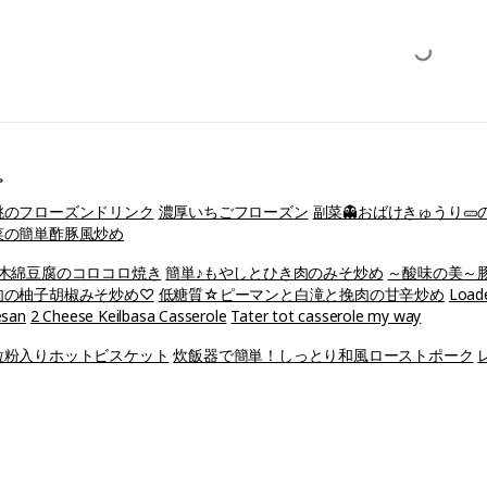
ピ
桃のフローズンドリンク
濃厚いちごフローズン
副菜👻おばけきゅうり
菜の簡単酢豚風炒め
♪木綿豆腐のコロコロ焼き
簡単♪もやしとひき肉のみそ炒め
～酸味の美～
肉の柚子胡椒みそ炒め♡
低糖質☆ピーマンと白滝と挽肉の甘辛炒め
Load
esan
2 Cheese Keilbasa Casserole
Tater tot casserole my way
粒粉入りホットビスケット
炊飯器で簡単！しっとり和風ローストポーク