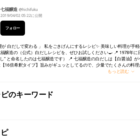
七福醸造
@hichifuku
2019/04/02 05:22
に公開
フォロー
理が 白だしで変わる 」 私をごきげんにするレシピ✨ 美味しい料理が
福醸造の（公式）白だしレシピを、ぜひお試しください🍳 📍 1978年
”白だし” と命名したのは七福醸造です） 📍 七福醸造の白だしは【白醤油
16倍希釈タイプ】旨みがギュッとしてるので、少量でたくさんの料理が作れます 🔍 ht
もっと読む
シピのキーワード
シピ