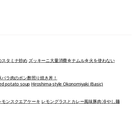
のスタミナ炒め
ズッキーニ大量消費☆ナムル☆火を使わない
豚バラ肉のポン酢照り焼き丼！
ed potato soup
Hiroshima-style Okonomiyaki (Basic)
レモンスクエアケーキ
レモングラスとカレー風味豚肉 冷やし麺