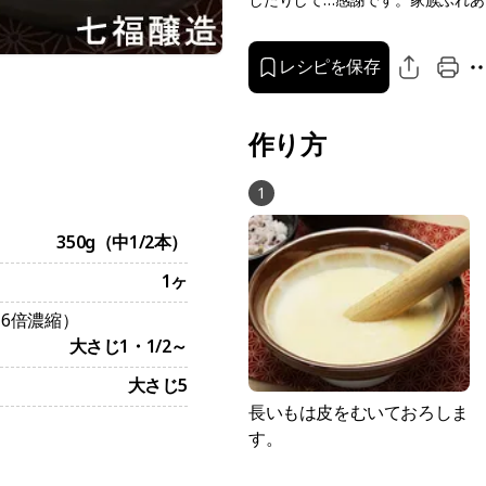
したりして…感謝です。家族ふれあ
レシピを保存
作り方
1
350g（中1/2本）
1ヶ
16倍濃縮）
大さじ1・1/2～
大さじ5
長いもは皮をむいておろしま
す。