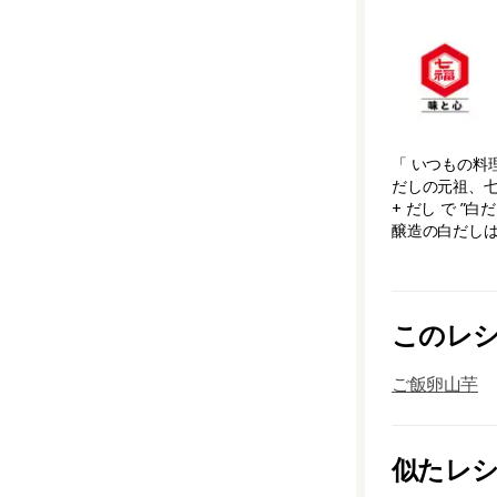
「 いつもの料
だしの元祖、七
+ だし で 
醸造の白だしは【
このレ
ご飯
卵
山芋
似たレ