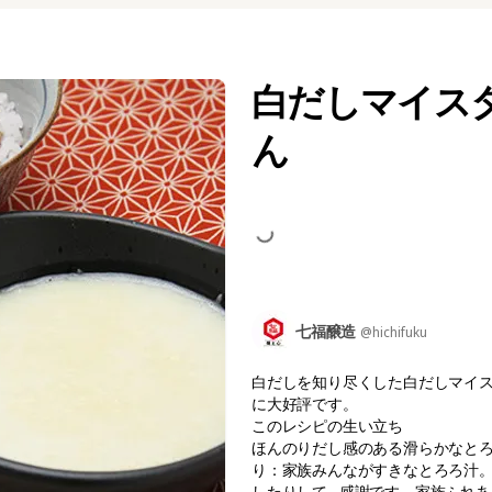
白だしマイス
ん
七福醸造
@hichifuku
白だしを知り尽くした白だしマイ
に大好評です。
このレシピの生い立ち
ほんのりだし感のある滑らかなとろ
り：家族みんながすきなとろろ汁