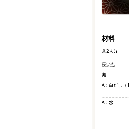
材料
2人分
長いも
卵
A：白だし（
A：
水