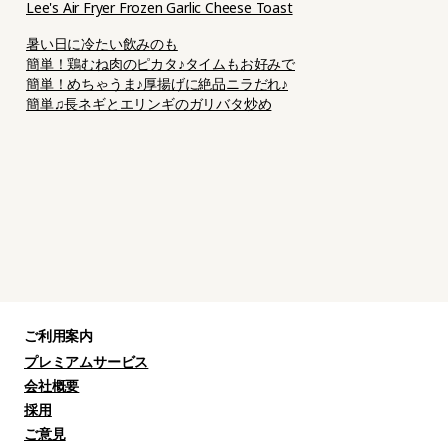
Lee's Air Fryer Frozen Garlic Cheese Toast
暑い日に冷たい飲みのも
簡単！鶏むね肉のピカタ♪タイムもお好みで
簡単！めちゃうま♪厚揚げに絶品ニラだれ♪
簡単♫長ネギとエリンギのガリバタ炒め
ご利用案内
プレミアムサービス
会社概要
採用
ご意見