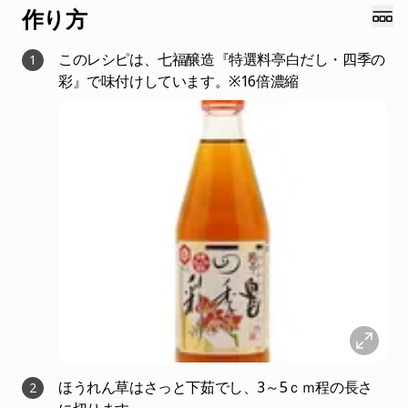
作り方
このレシピは、七福醸造『特選料亭白だし・四季の
1
彩』で味付けしています。※16倍濃縮
ほうれん草はさっと下茹でし、3～5ｃｍ程の長さ
2