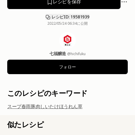
レシピを保存
レシピID: 19581939
2022/05/24 06:34
に公開
七福醸造
@hichifuku
フォロー
このレシピのキーワード
スープ
春雨
豚肉
しいたけ
ほうれん草
似たレシピ