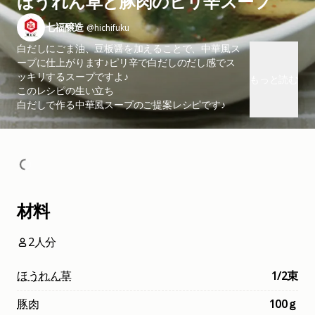
ほうれん草と豚肉のピリ辛スープ
七福醸造
@hichifuku
白だしにごま油、豆板醤を加えることで、中華風ス
ープに仕上がります♪ピリ辛で白だしのだし感でス
ッキリするスープですよ♪
もっと読む
このレシピの生い立ち
白だしで作る中華風スープのご提案レシピです♪
材料
2人分
ほうれん草
1/2束
豚肉
100ｇ