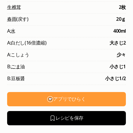
生椎茸
2枚
春雨
(戻す)
20ｇ
A:
水
400ml
A:白だし(16倍濃縮)
大さじ2
A:こしょう
少々
B:
ごま
油
小さじ1
B:豆板醤
小さじ1/2
アプリでひらく
レシピを保存