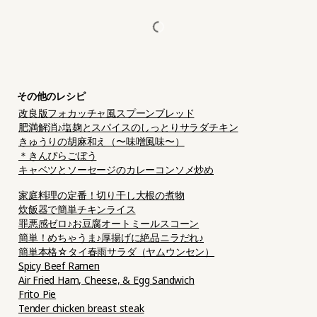
その他のレシピ
改良版フォカッチャ風スプーンブレッド
肥満解消♪塩麹とスパイスのしっとりサラダチキン
きゅうりの胡麻和え（〜味噌風味〜）
＊きんぴらごぼう
キャベツとソーセージのカレーコンソメ炒め
家庭料理の定番！切り干し大根の煮物
炊飯器で簡単チキンライス
罪悪感ゼロ♪お豆腐オートミールスコーン
簡単！めちゃうま♪厚揚げに絶品ニラだれ♪
簡単本格☆タイ春雨サラダ（ヤムウンセン）
Spicy Beef Ramen
Air Fried Ham, Cheese, & Egg Sandwich
Frito Pie
Tender chicken breast steak