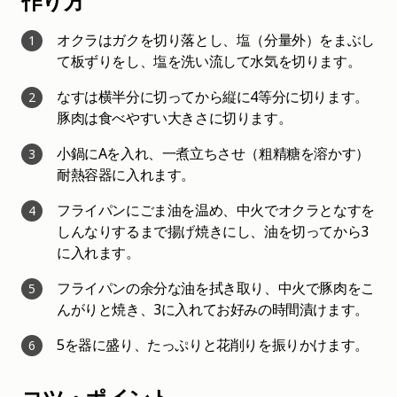
作り方
オクラはガクを切り落とし、塩（分量外）をまぶし
1
て板ずりをし、塩を洗い流して水気を切ります。
なすは横半分に切ってから縦に4等分に切ります。
2
豚肉は食べやすい大きさに切ります。
小鍋にAを入れ、一煮立ちさせ（粗精糖を溶かす）
3
耐熱容器に入れます。
フライパンにごま油を温め、中火でオクラとなすを
4
しんなりするまで揚げ焼きにし、油を切ってから3
に入れます。
フライパンの余分な油を拭き取り、中火で豚肉をこ
5
んがりと焼き、3に入れてお好みの時間漬けます。
5を器に盛り、たっぷりと花削りを振りかけます。
6