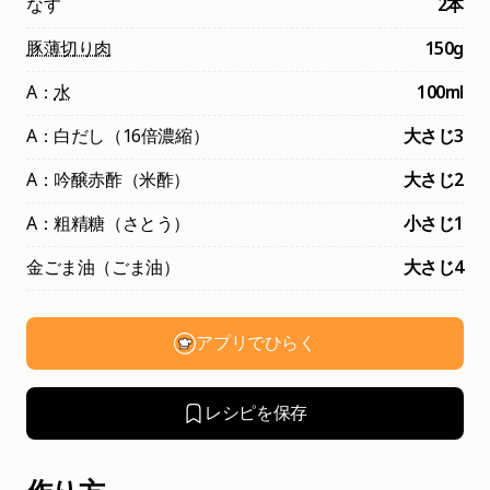
なす
2本
豚薄切り肉
150g
A：
水
100ml
A：白だし（16倍濃縮）
大さじ3
A：吟醸赤酢（米酢）
大さじ2
A：粗精糖（さとう）
小さじ1
金ごま油（ごま油）
大さじ4
アプリでひらく
レシピを保存