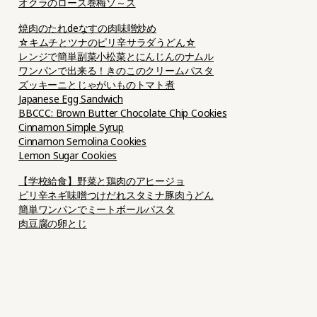
オクラのロース巻梅ソ～ス
焼肉のたれdeなすの肉味噌炒め
☆キムチとツナのピリ辛サラダうどん☆
レンジで簡単副菜小松菜とにんじんのナムル
ワンパンで出来る！きのこのクリームパスタ
ズッキーニとじゃがいものトマト煮
Japanese Egg Sandwich
BBCCC: Brown Butter Chocolate Chip Cookies
Cinnamon Simple Syrup
Cinnamon Semolina Cookies
Lemon Sugar Cookies
【学校給食】野菜と鶏肉のアヒージョ
ピリ辛ネギ味噌つけだれスタミナ豚肉うどん
簡単ワンパンでミートボールパスタ
肉豆腐の卵とじ