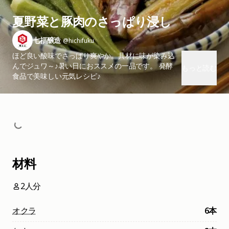
夏野菜と豚肉のさっぱり浸し
七福醸造
@hichifuku
ほど良い酸味でさっぱり爽やか。具材に味が染み込
んでジュワ～♪暑い日におススメの一品です。 発酵
もっと読む
食品で美味しい元気レシピ♪
材料
2人分
オクラ
6本